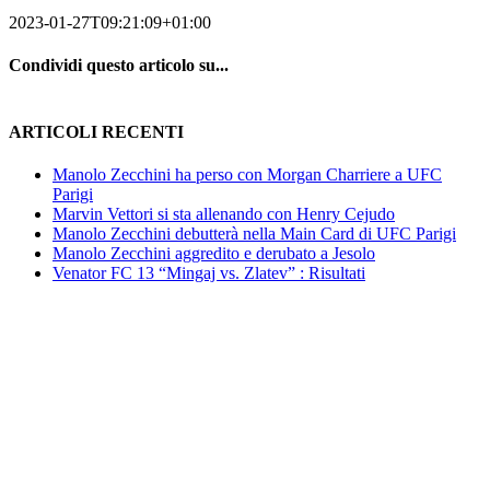
2023-01-27T09:21:09+01:00
Condividi questo articolo su...
Facebook
Twitter
LinkedIn
Email
ARTICOLI RECENTI
Manolo Zecchini ha perso con Morgan Charriere a UFC
Parigi
Marvin Vettori si sta allenando con Henry Cejudo
Manolo Zecchini debutterà nella Main Card di UFC Parigi
Manolo Zecchini aggredito e derubato a Jesolo
Venator FC 13 “Mingaj vs. Zlatev” : Risultati