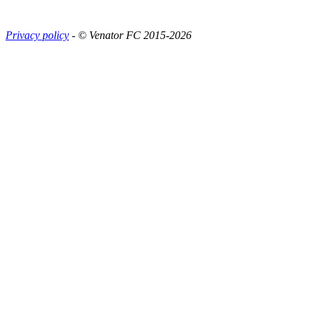
Privacy policy
- © Venator FC 2015-
2026
Facebook
Twitter
Instagram
YouTube
Go
to
Top